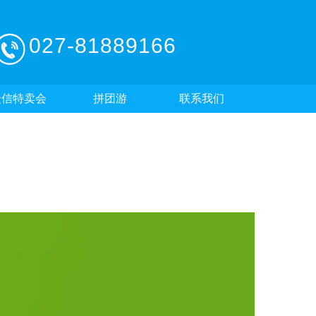
027-81889166
众信特卖会
拼团游
联系我们
）