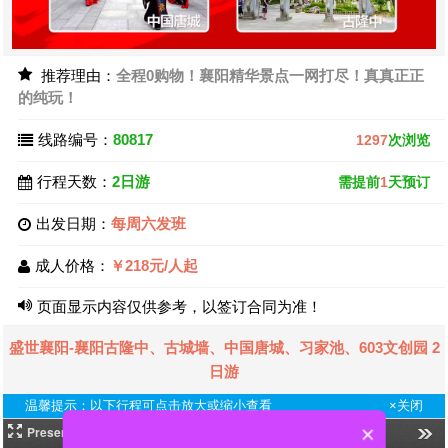
推荐理由：
全程0购物！襄阳精华景点一网打尽！真真正正
的纯玩！
线路编号：
80817
1297
次浏览
行程天数：
2日游
需提前
1
天预订
出发日期：
每周六发班
成人价格：
￥218元/人起
页面显示内容仅供参考，以签订合同为准！
盛世襄阳-襄阳古隆中、古城墙、中国唐城、习家池、603文创园 2
日游
温馨提示：以下行程可点击放大或缩小查看
×关闭
×