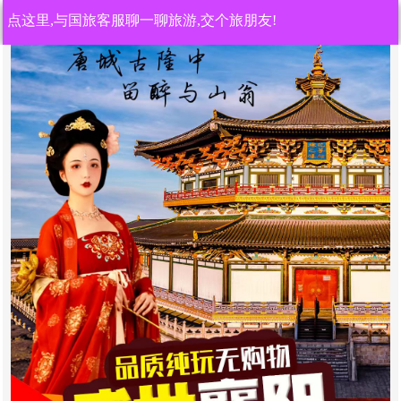
点这里,与国旅客服聊一聊旅游,交个旅朋友!