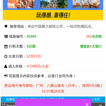
推荐理由：
来自中国最大邮轮公司，一站式吃喝玩乐。
线路编号：
81044
992
次浏览
行程天数：
5日游
需提前
5
天预订
出发日期：
12月07日
成人价格：
￥2399元/人起
页面显示内容仅供参考，以签订合同为准！
爱达地中海号邮轮-- 广州、八重山诸岛（日本）、深圳5天4晚 |
12.07南沙出发
温馨提示：以下行程可点击放大或缩小查看
×关闭
×