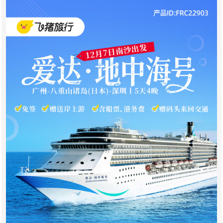
点这里,与国旅客服聊一聊旅游,交个旅朋友!