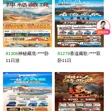
81306
神秘藏境-****卧
81279
香溢藏歌-****双
11日游
卧11日