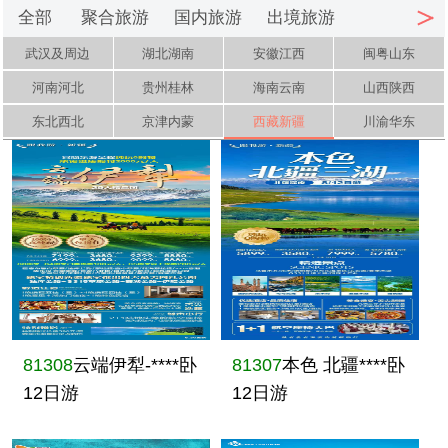
全部
聚合旅游
国内旅游
出境旅游
武汉及周边
湖北湖南
安徽江西
闽粤山东
河南河北
贵州桂林
海南云南
山西陕西
东北西北
京津内蒙
西藏新疆
川渝华东
81308
云端伊犁-****卧
81307
本色 北疆****卧
12日游
12日游