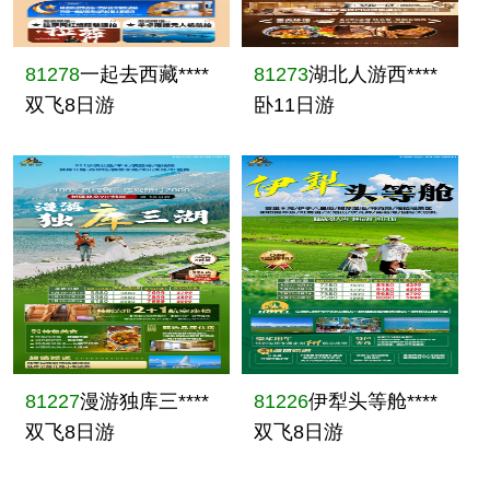
81278
一起去西藏****
81273
湖北人游西****
双飞8日游
卧11日游
81227
漫游独库三****
81226
伊犁头等舱****
双飞8日游
双飞8日游