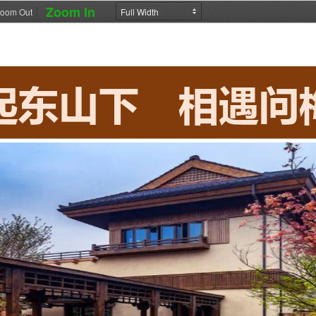
Zoom In
oom Out
起东山下
相遇问