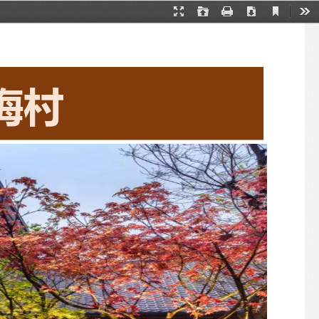
Current
Presentation
Open
Print
Download
下
View
Mode
载
梅村