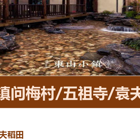
镇问梅村
/
五祖寺
/
袁
夫稻田