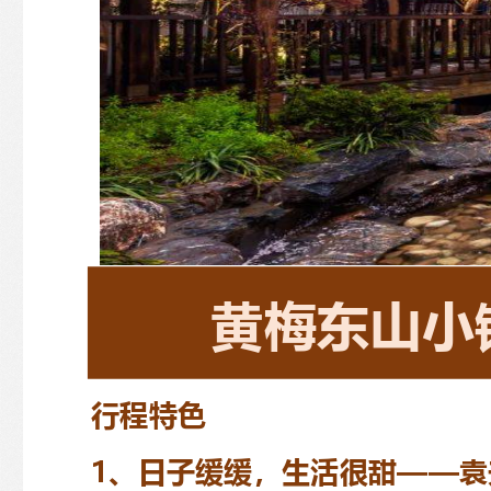
黄梅东山小
行程特色
1
、日子缓缓，生活很甜
—
—
袁