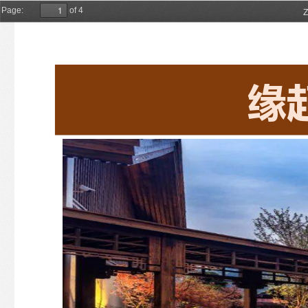
Z
Page:
of 4
缘