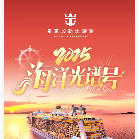
点这里,与国旅客服聊一聊旅游,交个旅朋友!