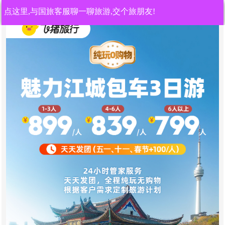
点这里,与国旅客服聊一聊旅游,交个旅朋友!